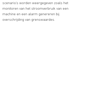
scenario’s worden weergegeven zoals het
monitoren van het stroomverbruik van een
machine en een alarm genereren bij
overschrijding van grenswaardes.
Syntra West Kortrijk
Met financiele steun van:
©2023 door POM West-Vlaanderen
Koning Leopold III-laan 66
8200 Brugge