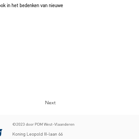
ok in het bedenken van nieuwe
Next
©2023 door POM West-Vlaanderen
Koning Leopold III-laan 66